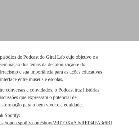
episódios de Podcast do Giral Lab cujo objetivo é a
sseminação dos temas da decolonização e do
irracismo e sua importância para as ações educativas
interface entre museus e escolas.
re conversas e convidados, o Podcast traz histórias
discussões que expressam o potencial de
ansformação para o bem viver e a equidade.
nk Spotify:
tps://open.spotify.com/show/2Ri1OXuAJvREf34FA3r6RI