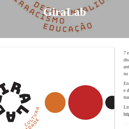
GiraLab
7 
di
ant
na 
Ent
e 
tr
Li
ht