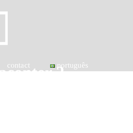
contact
português
raconter ?