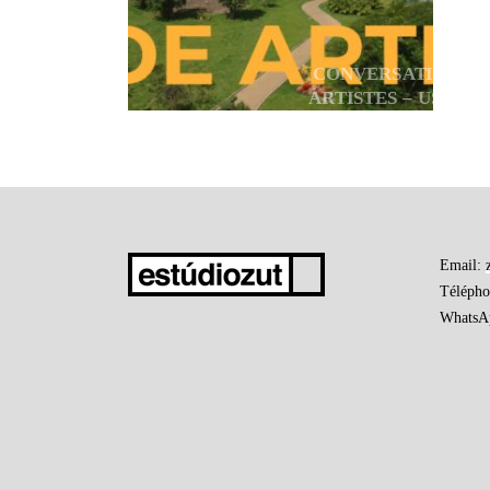
CONVERSATION AV
ARTISTES – USINA 
CONTENU D’EXPOSI
PERMANENTE
Email:
Téléph
WhatsA