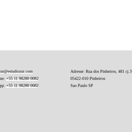
EC LES
DE ARTE
TION
zut@estudiozut.com
Adresse: Rua dos Pinheiros, 481 cj.3
one:
+55 11 98280 0082
05422-010 Pinheiros
pp:
+55 11 98280 0082
Sao Paulo SP