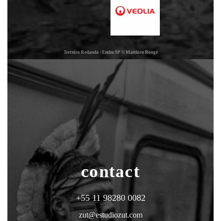
Terreiro Redanda - Embu SP © Matthieu Rougé
contact
+55 11 98280 0082
zut@estudiozut.com