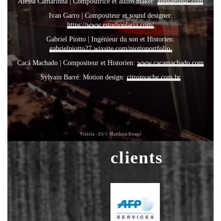
Alessa Camarinha | Compositrice et audio maker:
alessamusic.com
Ivan Garro | Compositeur et sound designer:
https://www.estudioolaria.com/
Gabriel Piotto | Ingénieur du son et Historien:
gabrielpiotto27.wixsite.com/piottoportfolio
Cacá Machado | Compositeur et Historien:
www.cacamachado.com
Sylvain Barré: Motion design:
citronvache.com.br
Vitória - ES © Matthieu Rougé
clients