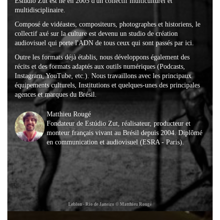
Estúdio Zut est né en 2005 d'un collectif multiculturel et
multidisciplinaire.
Composé de vidéastes, compositeurs, photographes et historiens, le
collectif axé sur la culture est devenu un studio de création
audiovisuel qui porte l'ADN de tous ceux qui sont passés par ici.
Outre les formats déjà établis, nous développons également des
récits et des formats adaptés aux outils numériques (Podcasts,
Instagram, YouTube, etc.). Nous travaillons avec les principaux
équipements culturels, Institutions et quelques-unes des principales
agences et marques du Brésil.
Matthieu Rougé
Fondateur de Estúdio Zut, réalisateur, producteur et
monteur français vivant au Brésil depuis 2004. Diplômé
en communication et audiovisuel (ESRA - Paris).
Leblon - Rio de Janeiro © Matthieu Rougé