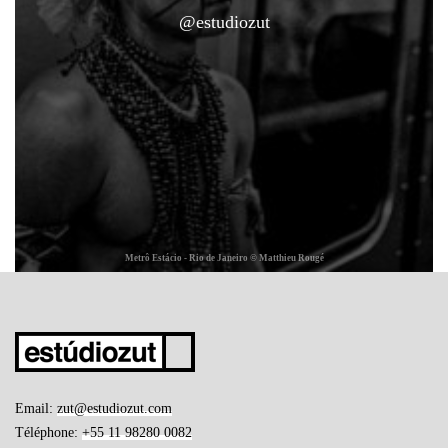
@estudiozut
Metrô Estácio - Rio de Janeiro © Matthieu Rougé
Email:
zut@estudiozut.com
Téléphone:
+55 11 98280 0082